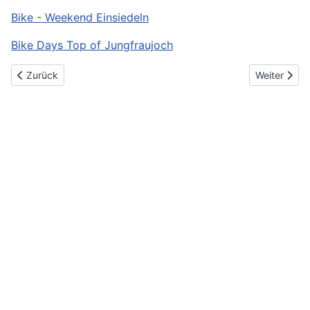
Bike - Weekend Einsiedeln
Bike Days Top of Jungfraujoch
Vorheriger Beitrag: 2020
Nächster Be
Zurück
Weiter