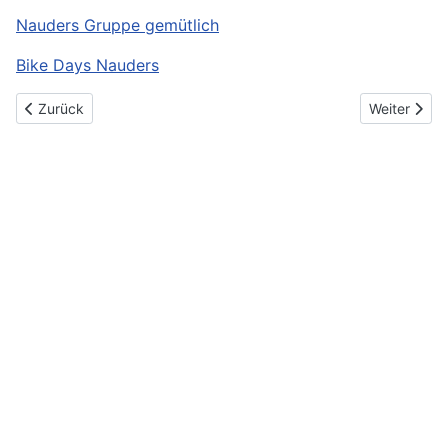
Nauders Gruppe gemütlich
Bike Days Nauders
Vorheriger Beitrag: 2019
Nächster Be
Zurück
Weiter